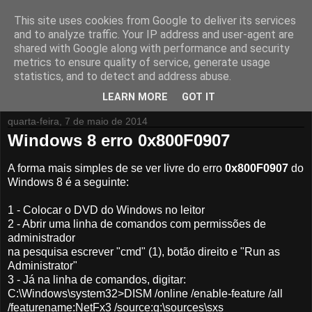
This site uses cookies from Google to deliver its services
Isto pode dar Jeito
and to analyze traffic. Your IP address and user-agent are
shared with Google along with performance and security
metrics to ensure quality of service, generate usage
Aqui fala-se principalmente de tecnologia e aplicações que
statistics, and to detect and address abuse.
podem dar jeito para o dia a dia...
LEARN MORE
GOT IT
quarta-feira, 7 de maio de 2014
Windows 8 erro 0x800F0907
A forma mais simples de se ver livre do erro
0x800F0907
do
Windows 8 é a seguinte:
1 - Colocar o DVD do Windows no leitor
2 - Abrir uma linha de comandos com permissões de
administrador
na pesquisa escrever "cmd" (1), botão direito e "Run as
Administrator"
3 - Já na linha de comandos, digitar:
C:\Windows\system32>DISM /online /enable-feature /all
/featurename:NetFx3 /source:g:\sources\sxs