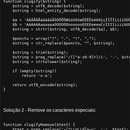
function slugify($string) {

    $string = utf8_decode($string);

    $string = html_entity_decode($string);

    $a = 'ÀÁÂÃÄÅàáâãäåÒÓÔÕÖØòóôõöøÈÉÊËèéêëÇçÌÍÎÏìíîïÙÚÛ
    $b = 'AAAAAAaaaaaaOOOOOOooooooEEEEeeeeCcIIIIiiiiUUU
    $string = strtr($string, utf8_decode($a), $b);

    $ponctu = array("?", ".", "!", ",");

    $string = str_replace($ponctu, "", $string);

    $string = trim($string);

    $string = preg_replace('/([^a-z0-9]+)/i', '-', $str
    $string = strtolower($string);

    if (empty($string))

        return 'n-a';

    return utf8_encode($string);

Solução 2 - Remove os caracteres especiais:
function slugifyRemove($text) {

    $text = preg_replace('~[^\\pL\d]+~u', '-', $text);
