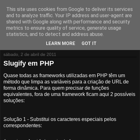
This site uses cookies from Google to deliver its services
Isto pode dar Jeito
and to analyze traffic. Your IP address and user-agent are
shared with Google along with performance and security
metrics to ensure quality of service, generate usage
Aqui fala-se principalmente de tecnologia e aplicações que
statistics, and to detect and address abuse.
podem dar jeito para o dia a dia...
LEARN MORE
GOT IT
sábado, 2 de abril de 2011
Slugify em PHP
Quase todas as frameworks utilizadas em PHP têm um
método que limpa as variáveis para a criação de URL de
forma dinâmica. Para quem precisar de funções
equivalentes, fora de uma framework ficam aqui 2 possíveis
soluções:
Solução 1 - Substitui os caracteres especiais pelos
correspondentes: