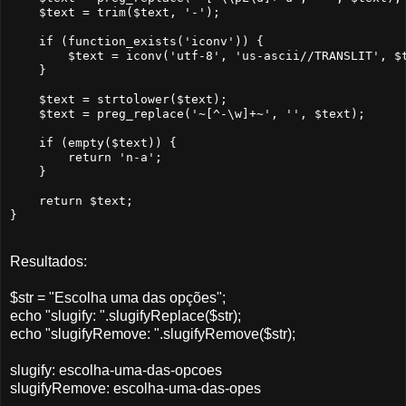
    $text = trim($text, '-');

    if (function_exists('iconv')) {

        $text = iconv('utf-8', 'us-ascii//TRANSLIT', $t
    }

    $text = strtolower($text);

    $text = preg_replace('~[^-\w]+~', '', $text);

    if (empty($text)) {

        return 'n-a';

    }

    return $text;

Resultados:
$str = "Escolha uma das opções";
echo "slugify: ".slugifyReplace($str);
echo "slugifyRemove: ".slugifyRemove($str);
slugify: escolha-uma-das-opcoes
slugifyRemove: escolha-uma-das-opes