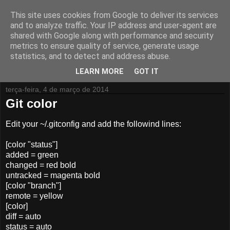
This site uses cookies from Google to deliver its services
Isto pode dar Jeito
and to analyze traffic. Your IP address and user-agent are
shared with Google along with performance and security
metrics to ensure quality of service, generate usage
Aqui fala-se principalmente de tecnologia e aplicações que
statistics, and to detect and address abuse.
podem dar jeito para o dia a dia...
LEARN MORE
GOT IT
terça-feira, 4 de março de 2014
Git color
Edit your ~/.gitconfig and add the followind lines:
[color "status"]
added = green
changed = red bold
untracked = magenta bold
[color "branch"]
remote = yellow
[color]
diff = auto
status = auto